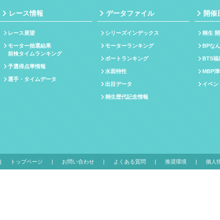
レース情報
データファイル
開催
レース展望
シリーズインデックス
桐生 
モーター抽選結果
モーターランキング
BPな
前検タイムランキング
ボートランキング
BTS
予選得点率情報
水面特性
MBP
選手・タイムデータ
出目データ
イベン
桐生歴代記念情報
トップページ
お問い合わせ
よくある質問
推奨環境
個人