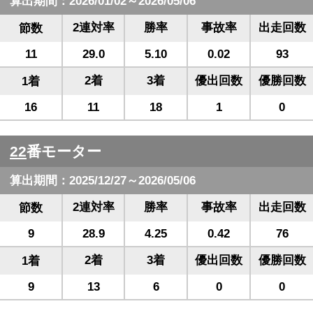
算出期間：2026/01/02～2026/05/06
2連対率
勝率
事故率
出走回数
節数
11
29.0
5.10
0.02
93
2着
3着
優出回数
優勝回数
1着
16
11
18
1
0
22
番モーター
算出期間：2025/12/27～2026/05/06
2連対率
勝率
事故率
出走回数
節数
9
28.9
4.25
0.42
76
2着
3着
優出回数
優勝回数
1着
9
13
6
0
0