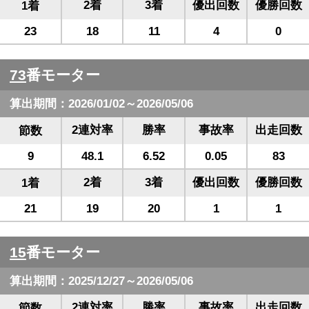
2着
3着
優出回数
優勝回数
1着
23
18
11
4
0
73
番モーター
算出期間：2026/01/02～2026/05/06
2連対率
勝率
事故率
出走回数
節数
9
48.1
6.52
0.05
83
2着
3着
優出回数
優勝回数
1着
21
19
20
1
1
15
番モーター
算出期間：2025/12/27～2026/05/06
2連対率
勝率
事故率
出走回数
節数