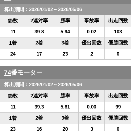
算出期間：2026/01/02～2026/05/06
2連対率
勝率
事故率
出走回数
節数
11
39.8
5.94
0.02
103
2着
3着
優出回数
優勝回数
1着
24
17
23
2
0
74
番モーター
算出期間：2026/01/02～2026/05/06
2連対率
勝率
事故率
出走回数
節数
11
39.3
5.81
0.00
99
2着
3着
優出回数
優勝回数
1着
23
16
20
3
0