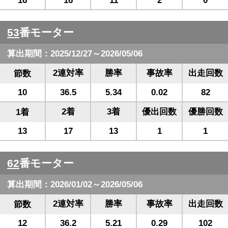
16
16
11
2
0
53
番モーター
算出期間：2025/12/27～2026/05/06
2連対率
勝率
事故率
出走回数
節数
10
36.5
5.34
0.02
82
2着
3着
優出回数
優勝回数
1着
13
17
13
1
1
62
番モーター
算出期間：2026/01/02～2026/05/06
2連対率
勝率
事故率
出走回数
節数
12
36.2
5.21
0.29
102