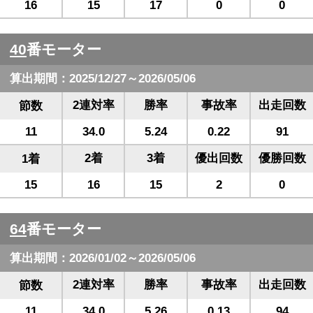
16
15
17
0
0
40
番モーター
算出期間：2025/12/27～2026/05/06
2連対率
勝率
事故率
出走回数
節数
11
34.0
5.24
0.22
91
2着
3着
優出回数
優勝回数
1着
15
16
15
2
0
64
番モーター
算出期間：2026/01/02～2026/05/06
2連対率
勝率
事故率
出走回数
節数
11
34.0
5.26
0.13
94