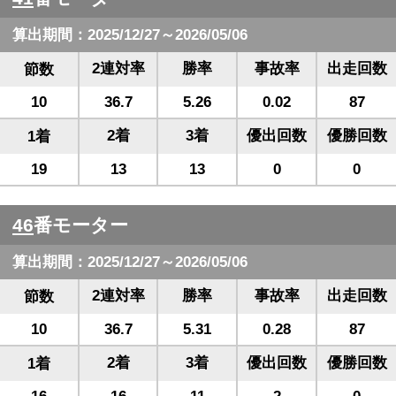
算出期間：2025/12/27～2026/05/06
2連対率
勝率
事故率
出走回数
節数
10
36.7
5.26
0.02
87
2着
3着
優出回数
優勝回数
1着
19
13
13
0
0
46
番モーター
算出期間：2025/12/27～2026/05/06
2連対率
勝率
事故率
出走回数
節数
10
36.7
5.31
0.28
87
2着
3着
優出回数
優勝回数
1着