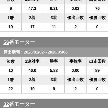
9
47.3
6.21
0.03
76
2着
3着
優出回数
優勝回数
1着
19
17
11
2
0
56
番モーター
算出期間：2026/01/02～2026/05/06
2連対率
勝率
事故率
出走回数
節数
10
46.0
5.88
0.00
89
2着
3着
優出回数
優勝回数
1着
22
19
9
2
0
32
番モーター