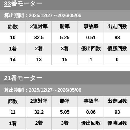
33
番モーター
算出期間：2025/12/27～2026/05/06
2連対率
勝率
事故率
出走回数
節数
10
32.5
5.25
0.51
83
2着
3着
優出回数
優勝回数
1着
14
13
15
1
0
21
番モーター
算出期間：2025/12/27～2026/05/06
2連対率
勝率
事故率
出走回数
節数
11
32.2
5.05
0.06
93
2着
3着
優出回数
優勝回数
1着