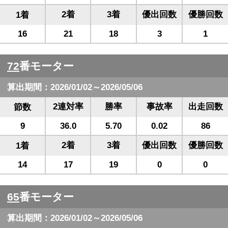
2着
3着
優出回数
優勝回数
1着
16
21
18
3
1
72
番モーター
算出期間：2026/01/02～2026/05/06
2連対率
勝率
事故率
出走回数
節数
9
36.0
5.70
0.02
86
2着
3着
優出回数
優勝回数
1着
14
17
19
0
0
65
番モーター
算出期間：2026/01/02～2026/05/06