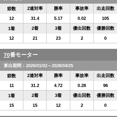
2連対率
勝率
事故率
出走回数
節数
12
31.4
5.17
0.02
105
2着
3着
優出回数
優勝回数
1着
12
21
23
2
0
70
番モーター
算出期間：2026/01/02～2026/04/25
2連対率
勝率
事故率
出走回数
節数
11
31.2
4.72
0.28
96
2着
3着
優出回数
優勝回数
1着
15
15
12
2
0