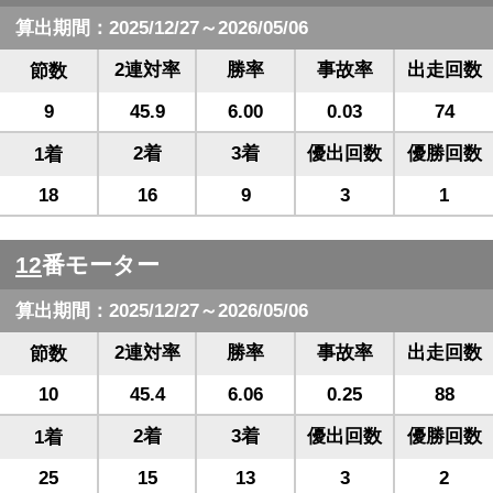
算出期間：2025/12/27～2026/05/06
2連対率
勝率
事故率
出走回数
節数
9
45.9
6.00
0.03
74
2着
3着
優出回数
優勝回数
1着
18
16
9
3
1
12
番モーター
算出期間：2025/12/27～2026/05/06
2連対率
勝率
事故率
出走回数
節数
10
45.4
6.06
0.25
88
2着
3着
優出回数
優勝回数
1着
25
15
13
3
2