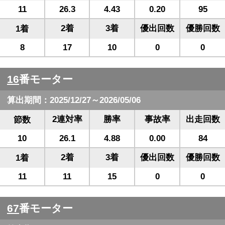
11
26.3
4.43
0.20
95
2着
3着
優出回数
優勝回数
1着
8
17
10
0
0
16
番モーター
算出期間：2025/12/27～2026/05/06
2連対率
勝率
事故率
出走回数
節数
10
26.1
4.88
0.00
84
2着
3着
優出回数
優勝回数
1着
11
11
15
0
0
67
番モーター