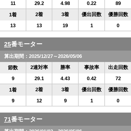
11
29.2
4.98
0.22
89
2着
3着
優出回数
優勝回数
1着
13
13
19
1
0
25
番モーター
算出期間：2025/12/27～2026/05/06
2連対率
勝率
事故率
出走回数
節数
9
29.1
4.43
0.42
72
2着
3着
優出回数
優勝回数
1着
9
12
9
1
0
71
番モーター