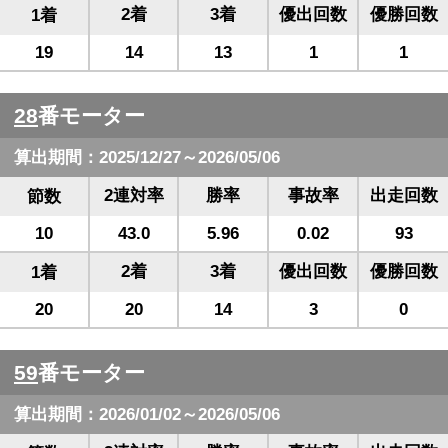
2着
3着
優出回数
優勝回数
1着
19
14
13
1
1
28
番モーター
算出期間：2025/12/27～2026/05/06
2連対率
勝率
事故率
出走回数
節数
10
43.0
5.96
0.02
93
2着
3着
優出回数
優勝回数
1着
20
20
14
3
0
59
番モーター
算出期間：2026/01/02～2026/05/06