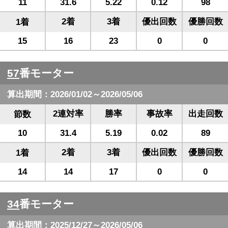
11
31.6
5.22
0.12
98
2着
3着
優出回数
優勝回数
1着
15
16
23
0
0
57
番モーター
算出期間：2026/01/02～2026/05/06
2連対率
勝率
事故率
出走回数
節数
10
31.4
5.19
0.02
89
2着
3着
優出回数
優勝回数
1着
14
14
17
0
0
34
番モーター
算出期間：2025/12/27～2026/05/06