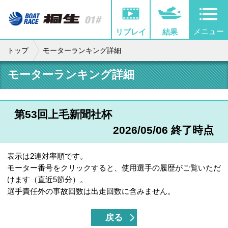
メニュー
リプレイ
結果
トップ
モーターランキング詳細
モーターランキング詳細
第53回上毛新聞社杯
2026/05/06 終了時点
表示は2連対率順です。
モーター番号をクリックすると、使用選手の履歴がご覧いただ
けます（直近5節分）。
選手責任外の事故回数は出走回数に含みません。
戻る