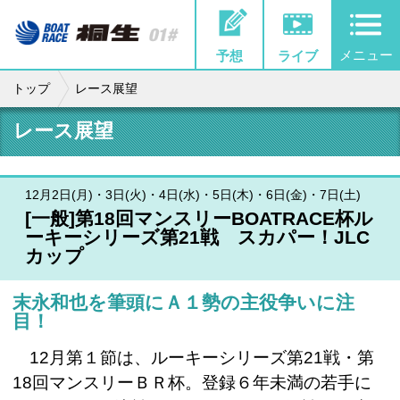
メニュー
予想
ライブ
トップ
レース展望
レース展望
12月2日(月)・3日(火)・4日(水)・5日(木)・6日(金)・7日(土)
[一般]第18回マンスリーBOATRACE杯ル
ーキーシリーズ第21戦 スカパー！JLC
カップ
末永和也を筆頭にＡ１勢の主役争いに注
目！
12月第１節は、ルーキーシリーズ第21戦・第
18回マンスリーＢＲ杯。登録６年未満の若手に