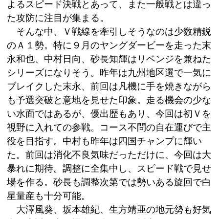
よるスピード決戦とあって、また一般戦とは違っ
た攻防に注目が集まる。
そんな中、Ｖ戦線を牽引しそうなのは少数精鋭
のＡ１勢。特に９月のヤングダービーを走った末
永和也、中村日向、砂長知輝はリベンジを兼ねた
シリーズになりそう。昨年は九州地区選で一気に
ブレイクした末永、前回は凡機に手を焼きながら
も予選突破と意地を見せた印象。走る機会の少な
い水面ではあるが、優出歴もあり、今回は初Ｖを
視野に入れての参戦。コース不問の自在運びで主
役を目指す。中村も昨年は四国チャンプに輝い
た。前回は消化不良気味だっただけに、今回は大
暴れに期待。調整に全集中し、スピード戦で見せ
場を作る。砂長も調整次第では勢いある旋回で白
星量産も十分可能。
大澤風葵、坂本雄紀、生方靖亜の地元勢も好気