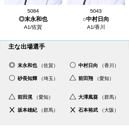
5084
5043
◎末永和也
○中村日向
A1/佐賀
A1/香川
主な出場選手
末永和也
（佐賀）
中村日向
（香川）
砂長知輝
（埼玉）
前田翔
（愛知）
前田滉
（愛知）
大澤風葵
（群馬）
坂本雄紀
（群馬）
石本裕武
（大阪）