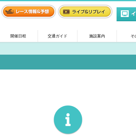
開催日程
交通ガイド
施設案内
そ