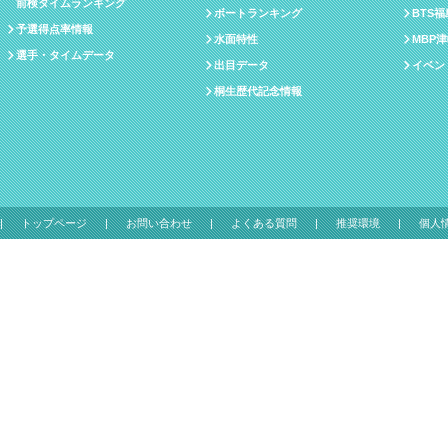
前検タイムランキング
ボートランキング
BTS
予選得点率情報
水面特性
MBP
選手・タイムデータ
出目データ
イベン
桐生歴代記念情報
トップページ
お問い合わせ
よくある質問
推奨環境
個人