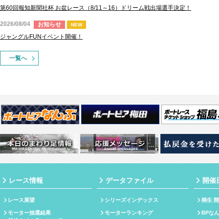
第60回報知新聞社杯 お盆レース（8/11～16）ドリーム戦出場選手決定！
2026/08/04
お知らせ
NEW
ジャングルFUNイベント開催！
一覧へ
レース情報
データファイル
開催
レース展望
シリーズインデックス
桐生 
モーター抽選結果
モーターランキング
BPな