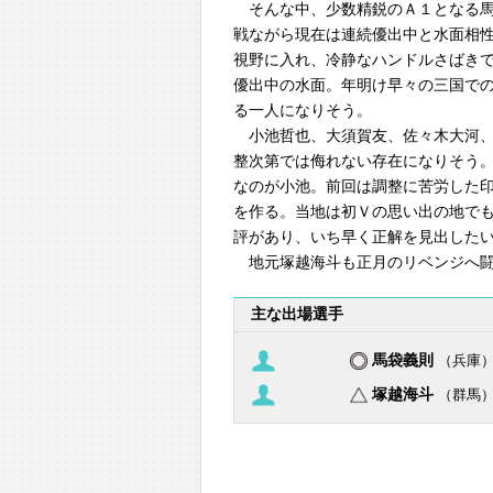
そんな中、少数精鋭のＡ１となる馬
戦ながら現在は連続優出中と水面相
視野に入れ、冷静なハンドルさばき
優出中の水面。年明け早々の三国で
る一人になりそう。
小池哲也、大須賀友、佐々木大河、
整次第では侮れない存在になりそう
なのが小池。前回は調整に苦労した
を作る。当地は初Ｖの思い出の地で
評があり、いち早く正解を見出した
地元塚越海斗も正月のリベンジへ闘
主な出場選手
馬袋義則
（兵庫
塚越海斗
（群馬