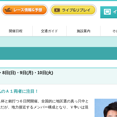
開催日程
交通ガイド
施設案内
そ
・8日(日)・9日(月)・10日(火)
弘のＡ１両者に注目！
ス杯と銘打つ６日間開催。全国的に地区選の真っ只中と
在だが、地力接近するメンバー構成となり、Ｖ争いは混