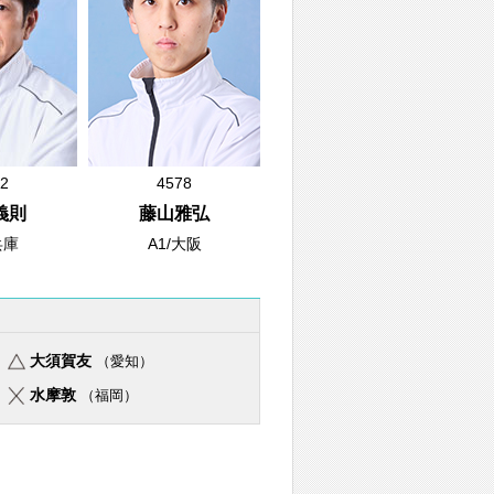
2
4578
義則
藤山雅弘
兵庫
A1/大阪
大須賀友
（愛知）
水摩敦
（福岡）