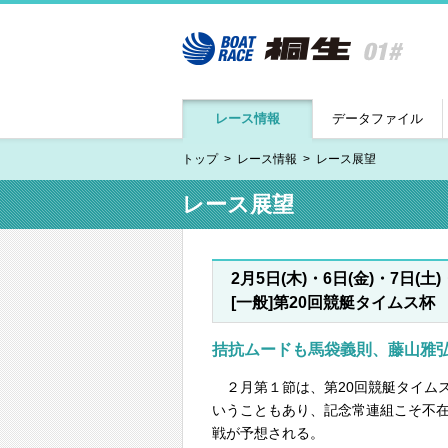
レース情報
データファイル
トップ
レース情報
レース展望
レース展望
2月5日(木)・6日(金)・7日(土)
[一般]第20回競艇タイムス杯
拮抗ムードも馬袋義則、藤山雅
２月第１節は、第20回競艇タイム
いうこともあり、記念常連組こそ不
戦が予想される。