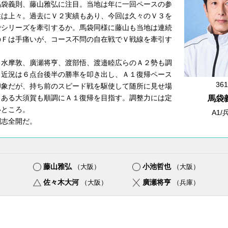
袋義則、藤山雅弘に注目。当地は年に一回ペースの参
性は上々。過去にＶ２実績もあり、今回は久々のＶ３を
でシリーズを牽引するか。馬袋同様に藤山も当地は連続
のＦは手痛いが、コース不問の自在戦でＶ戦線を牽引す
水摩敦、廣瀬将亨、渡部悟、渡邉睦広らのＡ２勢も調
。近況は６点台後半の勝率を叩き出し、Ａ１復帰ペース
361
印象だが、持ち前のスピード戦を駆使して随所に見せ場
もある大須賀も順調にＡ１復帰を目指す。調整力には定
馬袋
いところ。
A1/
志全開だ。
藤山雅弘
小池哲也
）
（大阪）
（大阪）
佐々木大河
廣瀬将亨
）
（大阪）
（兵庫）