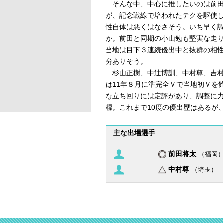
そんな中、中心に推したいのは前田
が、記念戦線で培われたテクを駆使
性自体は悪くはなさそう。いち早く
か。前田と同期の小山勉も堅実な走
当地は目下３連続優出中と抜群の相
分ありそう。
杉山正樹、中辻博訓、中村尊、吉村
は11年８月に準完全Ｖで当地初Ｖを
な立ち回りには定評があり、調整に
標。これまで10度の優出歴はあるが
主な出場選手
前田将太
（福岡
中村尊
（埼玉）