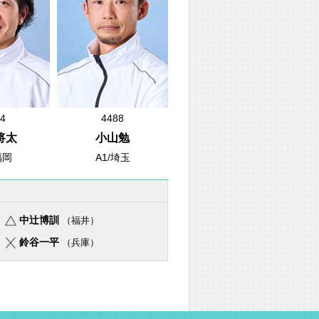
4
4488
将太
小山勉
福岡
A1/埼玉
中辻博訓
（福井）
鈴谷一平
（兵庫）