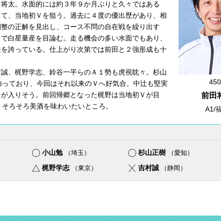
将太。水面的には約３年９か月ぶりと久々ではある
して、当地初Ｖを狙う。過去に４度の優出歴があり、相
調整の正解を見出し、コース不問の自在戦を繰り出す
りで白星量産を目論む。走る機会の多い水面でもあり、
性を誇っている。仕上がり次第では前田と２強形成も十
誠、梶野学志、鈴谷一平らのＡ１勢も虎視眈々。杉山
450
飾っており、今回はそれ以来のＶへ好気合。中辻も堅実
力が入りそう。前回帰郷となった梶野は当地初Ｖが目
前田
、そろそろ美酒を味わいたいところ。
A1/
小山勉
杉山正樹
）
（埼玉）
（愛知）
梶野学志
吉村誠
（東京）
（静岡）