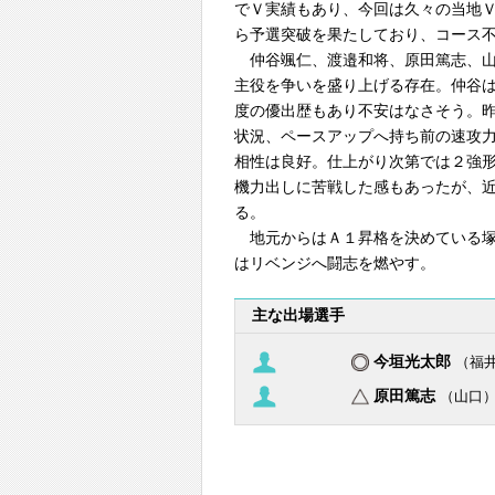
でＶ実績もあり、今回は久々の当地
ら予選突破を果たしており、コース
仲谷颯仁、渡邉和将、原田篤志、山
主役を争いを盛り上げる存在。仲谷
度の優出歴もあり不安はなさそう。
状況、ペースアップへ持ち前の速攻
相性は良好。仕上がり次第では２強
機力出しに苦戦した感もあったが、
る。
地元からはＡ１昇格を決めている塚
はリベンジへ闘志を燃やす。
主な出場選手
今垣光太郎
（福
原田篤志
（山口