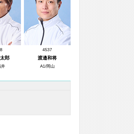
8
4537
太郎
渡邉和将
福井
A1/岡山