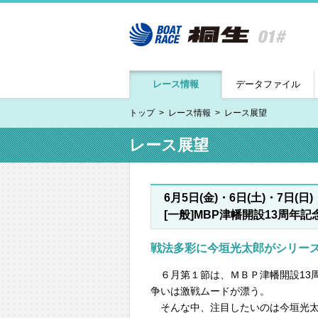
レース情報
データファイル
トップ
レース情報
レース展望
レース展望
6月5日(金)・6日(土)・7日(日)
[一般]MBP津幡開設13周年記
戦法多彩に今垣光太郎がシリー
６月第１節は、ＭＢＰ津幡開設13
争いは激戦ムードが漂う。
そんな中、注目したいのは今垣光太