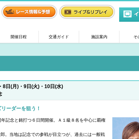
開催日程
交通ガイド
施設案内
そ
・8日(月)・9日(火)・10日(水)
念
ズリーダーを狙う！
周年記念と銘打つ６日間開催。Ａ１級８名を中心に覇権
郎。当地は記念での参戦が目立つが、過去には一般戦