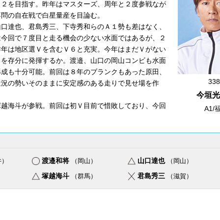
Ｖ２を目指す。昨年はマスターズ、周年と２度参戦なが
不問の自在戦で白星量産を目論む。
口達也、君島秀三、下寺秀和らのＡ１勢も差はなく、
は今回で７度目と走る機会の少ない水面ではあるが、２
昨年は地区選Ｖを含むＶ６と充実。今年はまだＶがない
力を存分に発揮するか。渡邉、山口の岡山コンビも水面
形成も十分可能。前回は８年のブランクもあった原田、
338
近況の勢いそのままに安定感のある走りで見せ場を作
今垣光
越海斗が参戦。前回は初Ｖ目前で惜敗しており、今回
A1/
渡邉和将
山口達也
井）
（岡山）
（岡山）
塚越海斗
君島秀三
）
（群馬）
（滋賀）