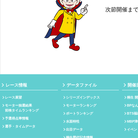
次節開催ま
レース情報
データファイル
開催
レース展望
シリーズインデックス
桐生 
モーター抽選結果
モーターランキング
BPな
前検タイムランキング
ボートランキング
BTS
予選得点率情報
水面特性
MBP
選手・タイムデータ
出目データ
イベン
桐生歴代記念情報