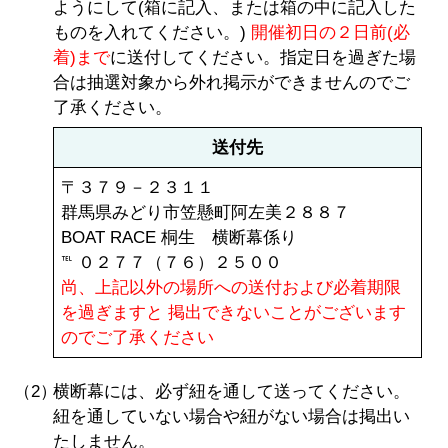
ようにして(箱に記入、または箱の中に記入した
ものを入れてください。)
開催初日の２日前(必
着)まで
に送付してください。指定日を過ぎた場
合は抽選対象から外れ掲示ができませんのでご
了承ください。
送付先
〒３７９－２３１１
群馬県みどり市笠懸町阿左美２８８７
BOAT RACE 桐生 横断幕係り
℡ ０２７７（７６）２５００
尚、上記以外の場所への送付および必着期限
を過ぎますと 掲出できないことがございます
のでご了承ください
（2）
横断幕には、必ず紐を通して送ってください。
紐を通していない場合や紐がない場合は掲出い
たしません。