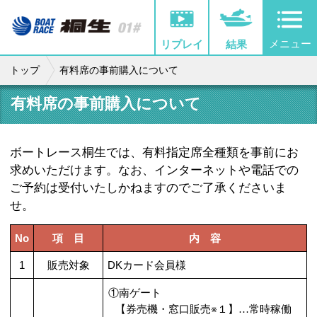
メニュー
リプレイ
結果
トップ
有料席の事前購入について
有料席の事前購入について
ボートレース桐生では、有料指定席全種類を事前にお
求めいただけます。なお、インターネットや電話での
ご予約は受付いたしかねますのでご了承くださいま
せ。
No
項 目
内 容
1
販売対象
DKカード会員様
①南ゲート
【券売機・窓口販売※１】
…
常時稼働