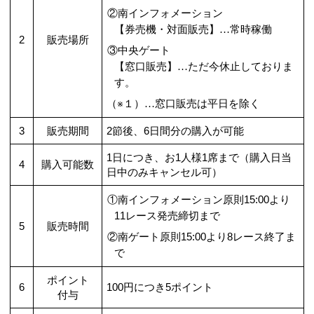
②南インフォメーション
【券売機・対面販売】
…
常時稼働
2
販売場所
③中央ゲート
【窓口販売】
…
ただ今休止しておりま
す。
（※１）
…
窓口販売は平日を除く
3
販売期間
2節後、6日間分の購入が可能
1日につき、お1人様1席まで（購入日当
4
購入可能数
日中のみキャンセル可）
①南インフォメーション原則15:00より
11レース発売締切まで
5
販売時間
②南ゲート原則15:00より8レース終了ま
で
ポイント
6
100円につき5ポイント
付与